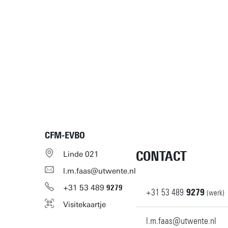
CFM-EVBO
CONTACT
Linde 021
l.m.faas@utwente.nl
+31
53
489
9279
+31
53
489
9279
(werk)
Visitekaartje
l.m.faas@utwente.nl