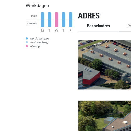
Werkdagen
ADRES
even
oneven
Bezoekadres
P
M
T
W
T
F
op de campus
thuiswerkdag
afwezig