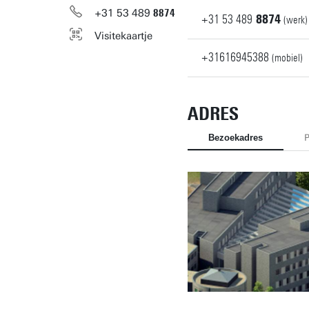
+31
53
489
8874
+31
53
489
8874
(werk)
Visitekaartje
+31616945388
(mobiel)
ADRES
Bezoekadres
P