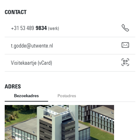
CONTACT
+31
53
489
9834
(werk)
t.godde@utwente.nl
Visitekaartje (vCard)
ADRES
Bezoekadres
Postadres