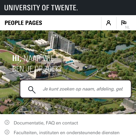
PEOPLE PAGES
NL
HI,
NAAR WIE
BEN JE OP ZOEK?
Documentatie, FAQ en contact
Faculteiten, instituten en ondersteunende diensten