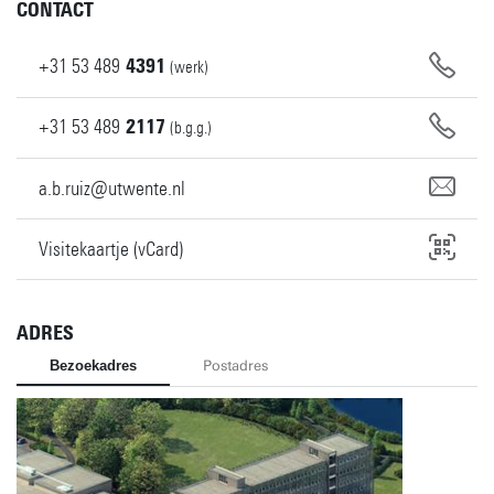
CONTACT
+31
53
489
4391
(werk)
+31
53
489
2117
(b.g.g.)
a.b.ruiz@utwente.nl
Visitekaartje (vCard)
ADRES
Bezoekadres
Postadres