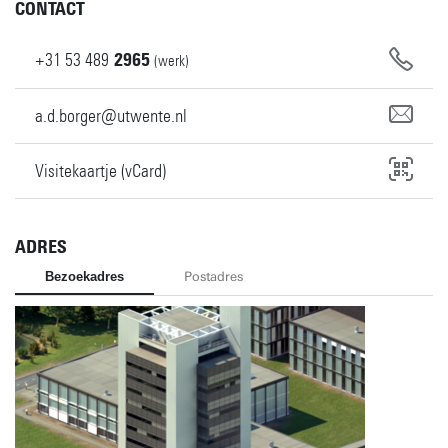
CONTACT
+31
53
489
2965
(werk)
a.d.borger@utwente.nl
Visitekaartje (vCard)
ADRES
Bezoekadres
Postadres