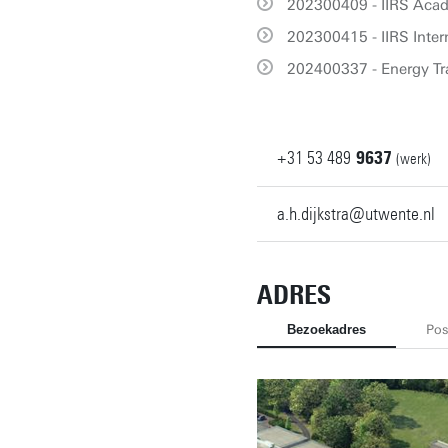
202300409 - IIRS Acad
202300415 - IIRS Inter
202400337 - Energy Tra
+31
53
489
9637
(werk)
a.h.dijkstra@utwente.nl
ADRES
Bezoekadres
Pos