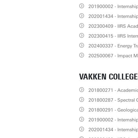
201900002 - Internshi
202001434 - Internsh
202300409 - IIRS Acad
202300415 - IIRS Inter
202400337 - Energy Tra
202500067 - Impact M
VAKKEN COLLEGE
201800271 - Academic 
201800287 - Spectral 
201800291 - Geologic
201900002 - Internshi
202001434 - Internsh