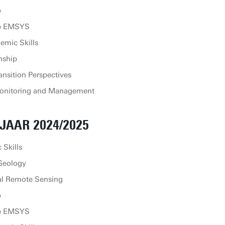
p
ip EMSYS
emic Skills
nship
nsition Perspectives
onitoring and Management
JAAR 2024/2025
Skills
Geology
al Remote Sensing
p
ip EMSYS