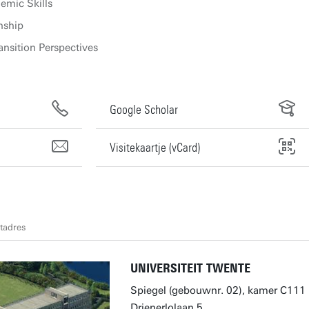
emic Skills
nship
nsition Perspectives
Google Scholar
Visitekaartje (vCard)
tadres
UNIVERSITEIT TWENTE
Spiegel (gebouwnr. 02), kamer C111
Drienerlolaan 5