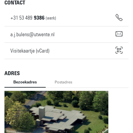
CONTACT
+31
53
489
9386
(werk)
a.j.bulens@utwente.nl
Visitekaartje (vCard)
ADRES
Bezoekadres
Postadres