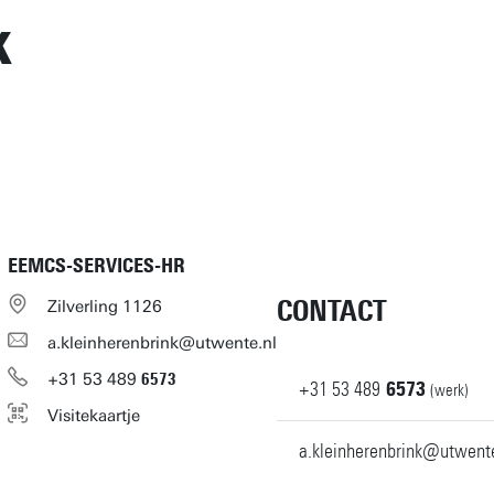
k
EEMCS-SERVICES-HR
CONTACT
Zilverling 1126
a.kleinherenbrink@utwente.nl
+31
53
489
6573
+31
53
489
6573
(werk)
Visitekaartje
a.kleinherenbrink@utwente