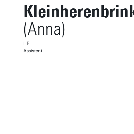
Kleinherenbrin
(Anna)
HR
Assistent