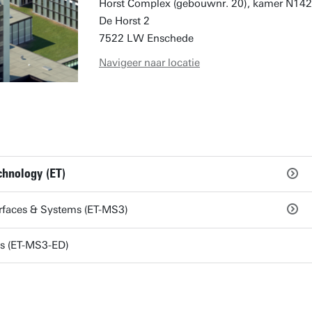
Horst Complex (gebouwnr. 20), kamer N142
De Horst 2
7522 LW Enschede
Navigeer naar locatie
chnology (ET)
urfaces & Systems (ET-MS3)
s (ET-MS3-ED)