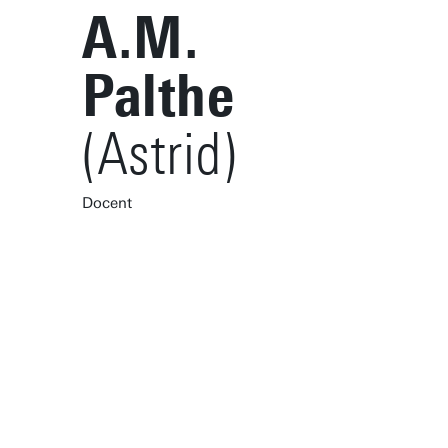
A.M.
Palthe
(Astrid)
Docent