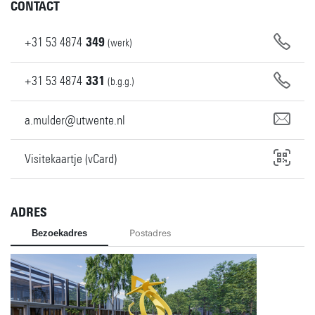
CONTACT
+31
53
4874
349
(werk)
+31
53
4874
331
(b.g.g.)
a.mulder@utwente.nl
Visitekaartje (vCard)
ADRES
Bezoekadres
Postadres