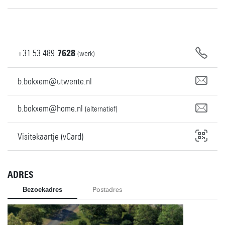
+31
53
489
7628
(werk)
b.bokxem@utwente.nl
b.bokxem@home.nl
(alternatief)
Visitekaartje (vCard)
ADRES
Bezoekadres
Postadres