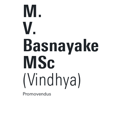
M.
V.
Basnayake
MSc
(Vindhya)
Promovendus