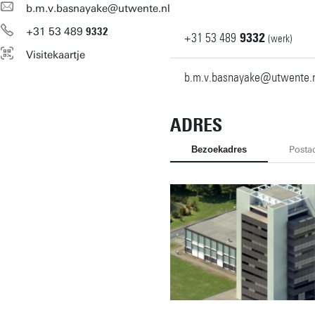
b.m.v.basnayake@utwente.nl
+31
53
489
9332
+31
53
489
9332
(werk)
Visitekaartje
b.m.v.basnayake@utwente.
ADRES
Bezoekadres
Posta