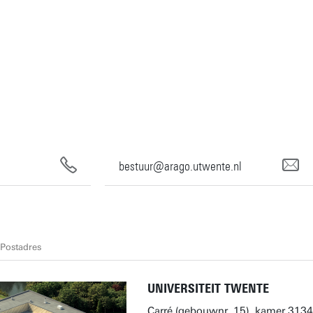
bestuur@arago.utwente.nl
Postadres
UNIVERSITEIT TWENTE
Carré (gebouwnr. 15), kamer 3134