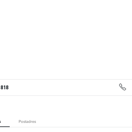
1818
s
Postadres