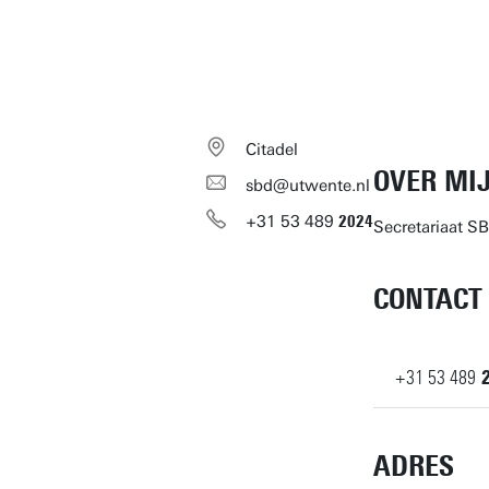
Citadel
OVER MI
sbd@utwente.nl
+31
53
489
2024
Secretariaat S
CONTACT
+31
53
489
ADRES