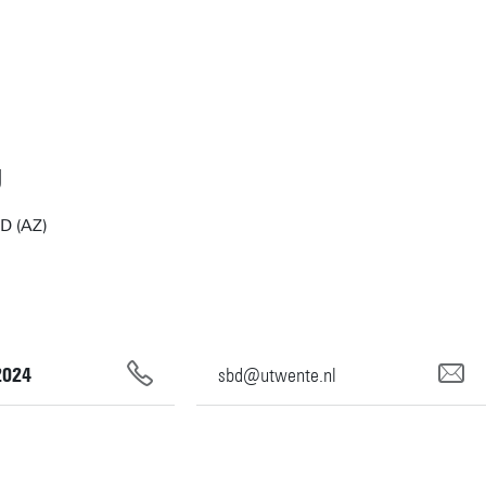
J
BD (AZ)
2024
sbd@utwente.nl