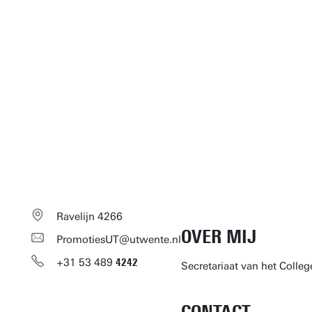
Ravelijn 4266
OVER MIJ
PromotiesUT@utwente.nl
+31
53
489
4242
Secretariaat van het Colle