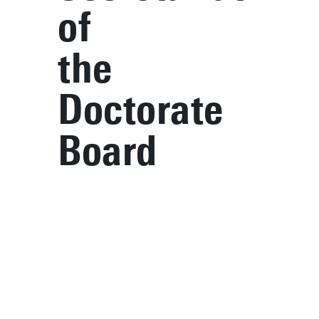
of
the
Doctorate
Board