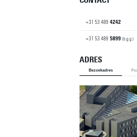
CONTACT
+31
53
489
4242
+31
53
489
5899
(b.g.g.)
ADRES
Bezoekadres
Po