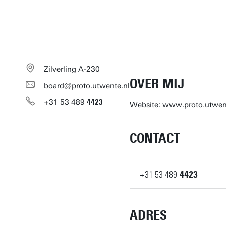
Zilverling A-230
OVER MIJ
board@proto.utwente.nl
+31
53
489
4423
Website: www.proto.utwen
CONTACT
+31
53
489
4423
ADRES