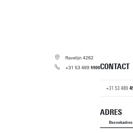
Ravelijn 4262
CONTACT
+31
53
489
4900
+31
53
489
4
ADRES
Bezoekadres