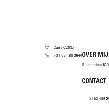
Carré C263x
OVER MIJ
+31
53
489
2644
Secretariaat ICD
CONTACT
+31
53
489
2