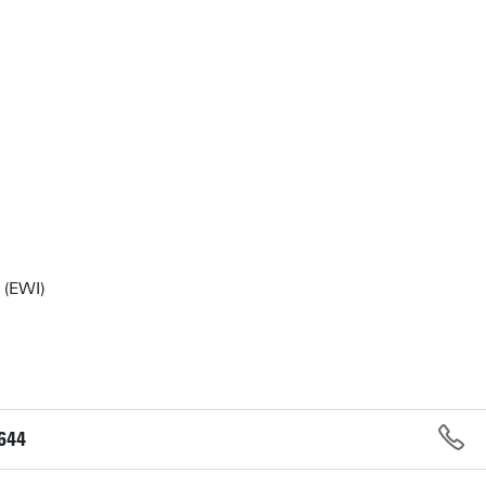
 (EWI)
644