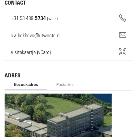
CONTACT
+31
53
489
5734
(werk)
c.a.bokhove@utwente.nl
Visitekaartje (vCard)
ADRES
Bezoekadres
Postadres