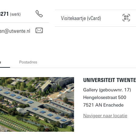
8271
(werk)
Visitekaartje (vCard)
man@utwente.nl
s
Postadres
UNIVERSITEIT TWENTE
Gallery (gebouwnr. 17)
Hengelosestraat 500
7521 AN Enschede
Navigeer naar locatie