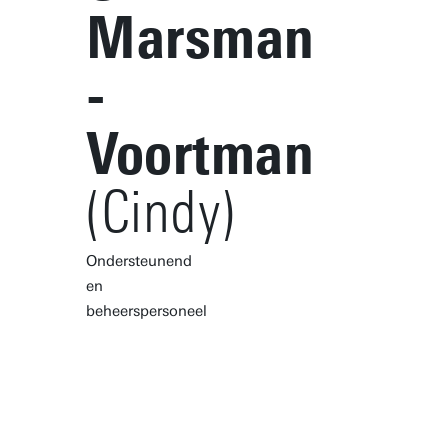
Marsman
-
Voortman
(Cindy)
Ondersteunend
en
beheerspersoneel