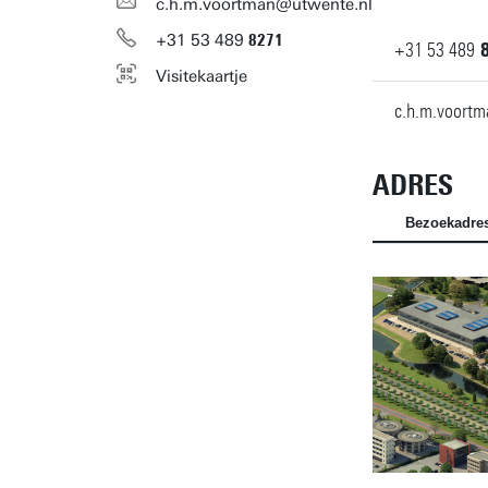
c.h.m.voortman@utwente.nl
+31
53
489
8271
+31
53
489
Visitekaartje
c.h.m.voort
ADRES
Bezoekadre