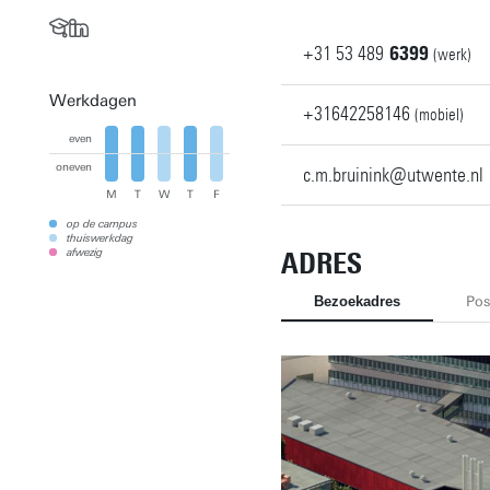
+31
53
489
6399
(werk)
Werkdagen
+31642258146
(mobiel)
even
oneven
c.m.bruinink@utwente.nl
M
T
W
T
F
op de campus
thuiswerkdag
afwezig
ADRES
Bezoekadres
Pos