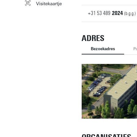
Visitekaartje
+31
53
489
2024
(b.g.g.)
ADRES
Bezoekadres
P