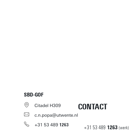
SBD-GOF
CONTACT
Citadel H309
c.n.popa@utwente.nl
+31
53
489
1263
+31
53
489
1263
(werk)