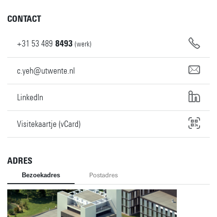
CONTACT
+31
53
489
8493
(werk)
c.yeh@utwente.nl
LinkedIn
Visitekaartje (vCard)
ADRES
Bezoekadres
Postadres