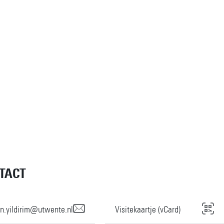
TACT
n.yildirim@utwente.nl
Visitekaartje (vCard)