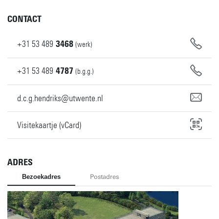
CONTACT
+31
53
489
3468
(werk)
+31
53
489
4787
(b.g.g.)
d.c.g.hendriks@utwente.nl
Visitekaartje (vCard)
ADRES
Bezoekadres
Postadres