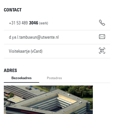
CONTACT
+31
53
489
3046
(werk)
d.y.e.l.tambuwun@utwente.nl
Visitekaartje (vCard)
ADRES
Bezoekadres
Postadres