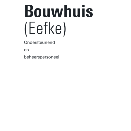
Bouwhuis
(Eefke)
Ondersteunend
en
beheerspersoneel