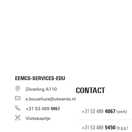
EEMCS-SERVICES-EDU
CONTACT
Zilverling A110
e.bouwhuis@utwente.nl
+31
53
489
4067
+31
53
489
4067
(werk)
Visitekaartje
+31
53
489
5450
(b.g.g.)