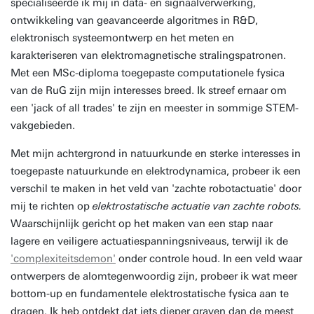
specialiseerde ik mij in data- en signaalverwerking,
ontwikkeling van geavanceerde algoritmes in R&D,
elektronisch systeemontwerp en het meten en
karakteriseren van elektromagnetische stralingspatronen.
Met een MSc-diploma toegepaste computationele fysica
van de RuG zijn mijn interesses breed. Ik streef ernaar om
een 'jack of all trades' te zijn en meester in sommige STEM-
vakgebieden.
Met mijn achtergrond in natuurkunde en sterke interesses in
toegepaste natuurkunde en elektrodynamica, probeer ik een
verschil te maken in het veld van 'zachte robotactuatie' door
mij te richten op
elektrostatische actuatie van zachte robots.
Waarschijnlijk gericht op het maken van een stap naar
lagere en veiligere actuatiespanningsniveaus, terwijl ik de
'complexiteitsdemon'
onder controle houd. In een veld waar
ontwerpers de alomtegenwoordig zijn, probeer ik wat meer
bottom-up en fundamentele elektrostatische fysica aan te
dragen. Ik heb ontdekt dat iets dieper graven dan de meest