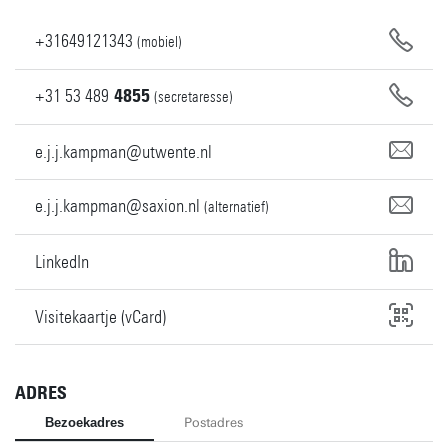
+31649121343
(mobiel)
+31
53
489
4855
(secretaresse)
e.j.j.kampman@utwente.nl
e.j.j.kampman@saxion.nl
(alternatief)
LinkedIn
Visitekaartje (vCard)
ADRES
Bezoekadres
Postadres