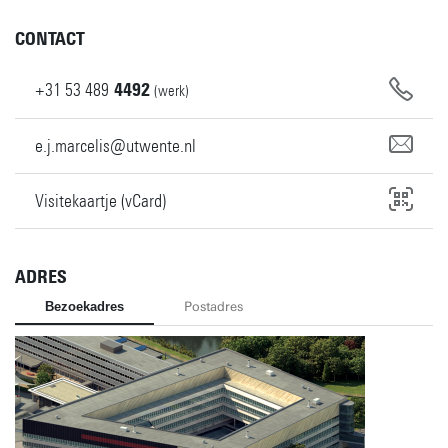
CONTACT
+31
53
489
4492
(werk)
e.j.marcelis@utwente.nl
Visitekaartje (vCard)
ADRES
Bezoekadres
Postadres