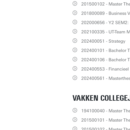
201500102 - Master The
201800089 - Business V
202000656 - Y2 SEM2: 
202100335 - UT-Team M
202400051 - Strategy
202400101 - Bachelor T
202400106 - Bachelor T
202400553 - Financiee
202400561 - Masterthe
VAKKEN COLLEGEJ
194100040 - Master Th
201500101 - Master The
201500102 - Master The