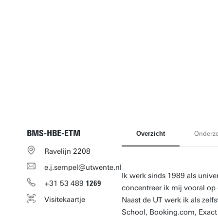
BMS-HBE-ETM
Overzicht
Onderz
Ravelijn 2208
e.j.sempel@utwente.nl
Ik werk sinds 1989 als univer
+31
53
489
1269
concentreer ik mij vooral op
Visitekaartje
Naast de UT werk ik als zelf
School, Booking.com, Exact 