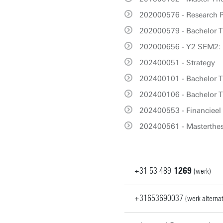
202000576 - Research P
202000579 - Bachelor T
202000656 - Y2 SEM2: 
202400051 - Strategy
202400101 - Bachelor T
202400106 - Bachelor T
202400553 - Financiee
202400561 - Masterthe
+31
53
489
1269
(werk)
+31653690037
(werk alternat