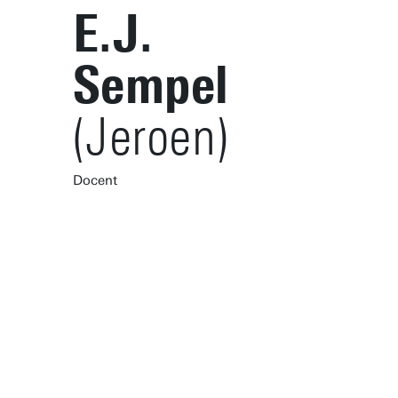
E.J.
Sempel
(Jeroen)
Docent