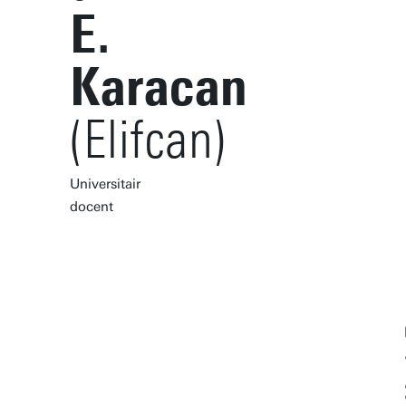
E.
Karacan
(Elifcan)
Universitair
docent