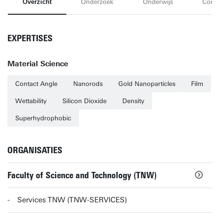
Overzicht
Onderzoek
Onderwijs
Conta
EXPERTISES
Material Science
Contact Angle
Nanorods
Gold Nanoparticles
Film
Wettability
Silicon Dioxide
Density
Superhydrophobic
ORGANISATIES
Faculty of Science and Technology (TNW)
Services TNW (TNW-SERVICES)