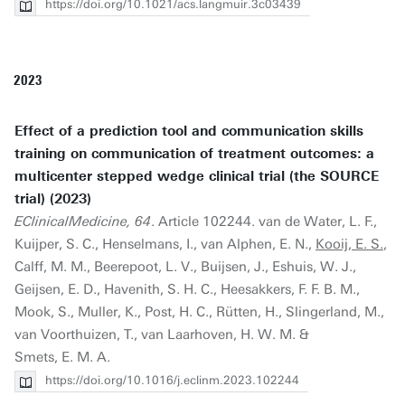
https://doi.org/10.1021/acs.langmuir.3c03439
2023
Effect of a prediction tool and communication skills
training on communication of treatment outcomes: a
multicenter stepped wedge clinical trial (the SOURCE
trial) (2023)
EClinicalMedicine, 64
. Article 102244. van de Water, L. F.,
Kuijper, S. C., Henselmans, I., van Alphen, E. N.,
Kooij, E. S.
,
Calff, M. M., Beerepoot, L. V., Buijsen, J., Eshuis, W. J.,
Geijsen, E. D., Havenith, S. H. C., Heesakkers, F. F. B. M.,
Mook, S., Muller, K., Post, H. C., Rütten, H., Slingerland, M.,
van Voorthuizen, T., van Laarhoven, H. W. M. &
Smets, E. M. A.
https://doi.org/10.1016/j.eclinm.2023.102244