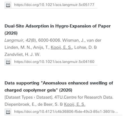
https://doi.org/10.1021/acs.langmuir.5c05177
Dual-Site Adsorption in Hygro-Expansion of Paper
(2026)
Langmuir, 42
(8), 6000-6006. Wisman, J., van der
Linden, M. N., Anijs, T.,
Kooij, E. S.
, Lohse, D. &
Zandvliet, H. J. W.
https://doi.org/10.1021/acs.langmuir.5c04160
Data supporting "Anomalous enhanced swelling of
charged copolymer gels" (2026)
[Dataset Types › Dataset]. 4TU.Centre for Research Data.
Diepenbroek, E., de Beer, S. &
Kooij, E. S.
https://doi.org/10.4121/c4b36806-f5de-49c3-85c1-3601b4163e4d.v1