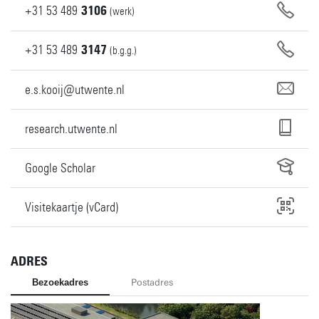
+31
53
489
3106
(werk)
+31
53
489
3147
(b.g.g.)
e.s.kooij@utwente.nl
research.utwente.nl
Google Scholar
Visitekaartje (vCard)
ADRES
Bezoekadres
Postadres