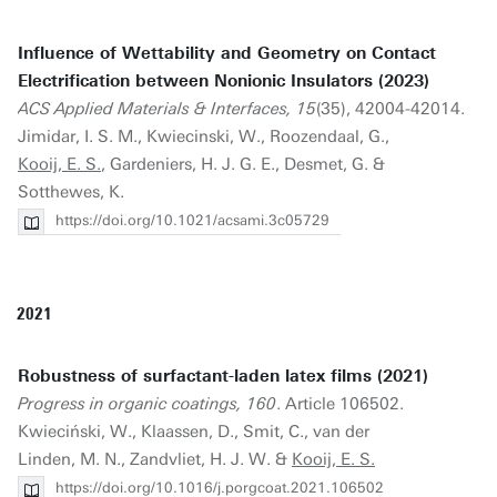
Influence of Wettability and Geometry on Contact
Electrification between Nonionic Insulators (2023)
ACS Applied Materials & Interfaces, 15
(35), 42004-42014.
Jimidar, I. S. M., Kwiecinski, W., Roozendaal, G.,
Kooij, E. S.
, Gardeniers, H. J. G. E., Desmet, G. &
Sotthewes, K.
https://doi.org/10.1021/acsami.3c05729
2021
Robustness of surfactant-laden latex films (2021)
Progress in organic coatings, 160
. Article 106502.
Kwieciński, W., Klaassen, D., Smit, C., van der
Linden, M. N., Zandvliet, H. J. W. &
Kooij, E. S.
https://doi.org/10.1016/j.porgcoat.2021.106502