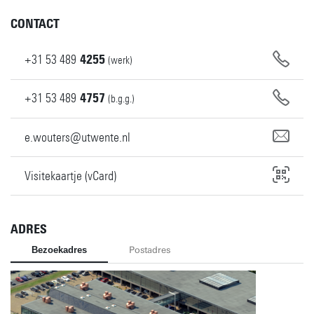
CONTACT
+31
53
489
4255
(werk)
+31
53
489
4757
(b.g.g.)
e.wouters@utwente.nl
Visitekaartje (vCard)
ADRES
Bezoekadres
Postadres