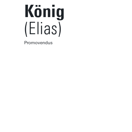
König
(Elias)
Promovendus