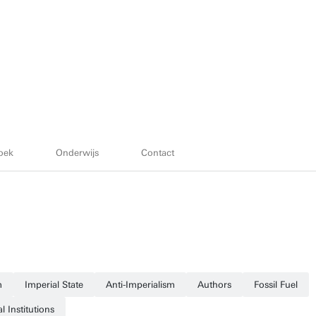
oek
Onderwijs
Contact
m
Imperial State
Anti-Imperialism
Authors
Fossil Fuel
al Institutions