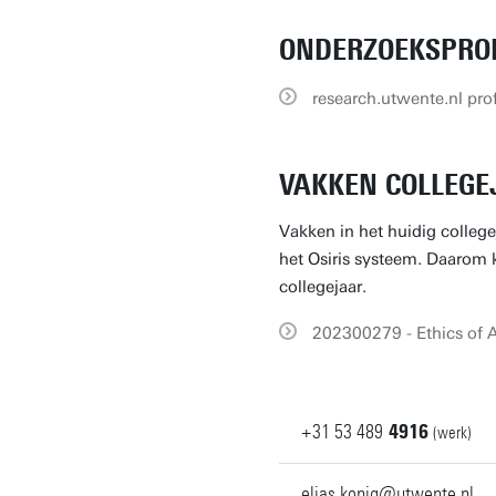
ONDERZOEKSPROF
research.utwente.nl prof
VAKKEN COLLEGE
Vakken in het huidig college
het Osiris systeem. Daarom k
collegejaar.
202300279 - Ethics of A
+31
53
489
4916
(werk)
elias.konig@utwente.nl