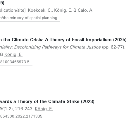
5)
ication/site]. Koekoek, C.,
König, E.
& Calo, A.
/the-ministry-of-spatial-planning
 the Climate Crisis: A Theory of Fossil Imperialism (2025)
iality: Decolonizing Pathways for Climate Justice
(pp. 62-77).
. &
König, E.
/9781003465973-5
owards a Theory of the Climate Strike (2023)
36
(1-2), 216-243.
König, E.
/08854300.2022.2171335