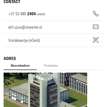
CONTACT
+31
53
489
2404
(werk)
elif.uzun@utwente.nl
Visitekaartje (vCard)
ADRES
Bezoekadres
Postadres