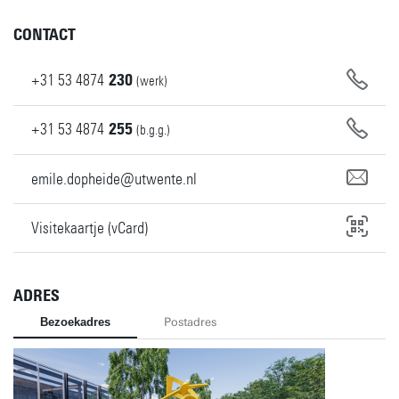
CONTACT
+31
53
4874
230
(werk)
+31
53
4874
255
(b.g.g.)
emile.dopheide@utwente.nl
Visitekaartje (vCard)
ADRES
Bezoekadres
Postadres