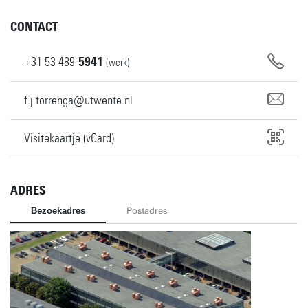
CONTACT
+31
53
489
5941
(werk)
f.j.torrenga@utwente.nl
Visitekaartje (vCard)
ADRES
Bezoekadres
Postadres