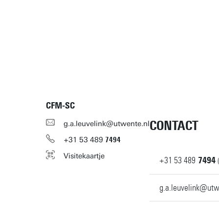
CFM-SC
CONTACT
g.a.leuvelink@utwente.nl
+31
53
489
7494
Visitekaartje
+31
53
489
7494
g.a.leuvelink@utw