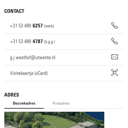
CONTACT
+31
53
489
6257
(werk)
+31
53
489
4787
(b.g.g.)
g.j.westhof@utwente.nl
Visitekaartje (vCard)
ADRES
Bezoekadres
Postadres