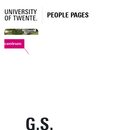
PEOPLE PAGES
ortcentrum
G.S.