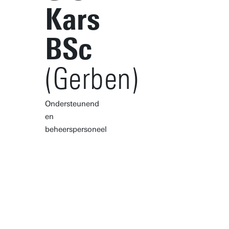
Kars
BSc
(Gerben)
Ondersteunend
en
beheerspersoneel