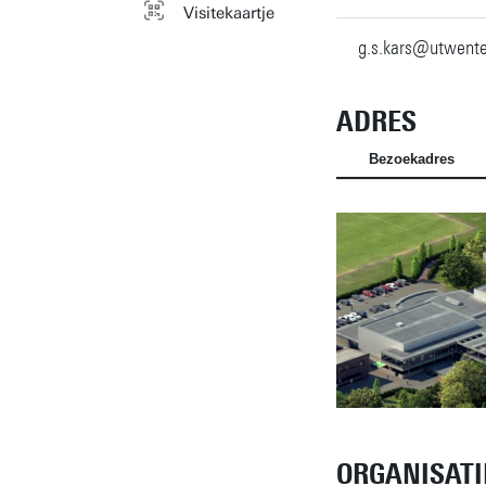
Visitekaartje
g.s.kars@utwente
ADRES
Bezoekadres
ORGANISATI