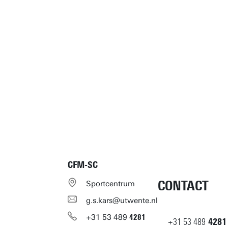
CFM-SC
CONTACT
Sportcentrum
g.s.kars@utwente.nl
+31
53
489
4281
+31
53
489
4281