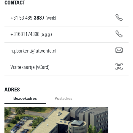
CONTACT
+31
53
489
3837
(werk)
+31681174398
(b.g.g.)
h.j.borkent@utwente.nl
Visitekaartje (vCard)
ADRES
Bezoekadres
Postadres