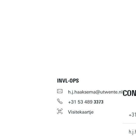
INVL-OPS
CON
h.j.haaksema@utwente.nl
+31
53
489
3373
Visitekaartje
+3
h.j