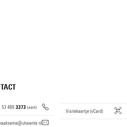
TACT
1
53
489
3373
(werk)
Visitekaartje (vCard)
.haaksema@utwente.nl