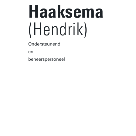
Haaksema
(Hendrik)
Ondersteunend
en
beheerspersoneel