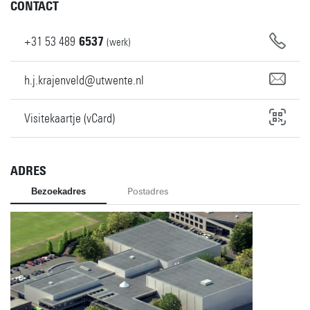
CONTACT
+31
53
489
6537
(werk)
h.j.krajenveld@utwente.nl
Visitekaartje (vCard)
ADRES
Bezoekadres
Postadres