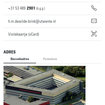
+31
53
489
2901
(b.g.g.)
h.m.dewilde-brink@utwente.nl
Visitekaartje (vCard)
ADRES
Bezoekadres
Postadres