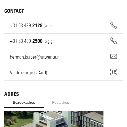
CONTACT
+31
53
489
2128
(werk)
+31
53
489
2500
(b.g.g.)
herman.kuiper@utwente.nl
Visitekaartje (vCard)
ADRES
Bezoekadres
Postadres