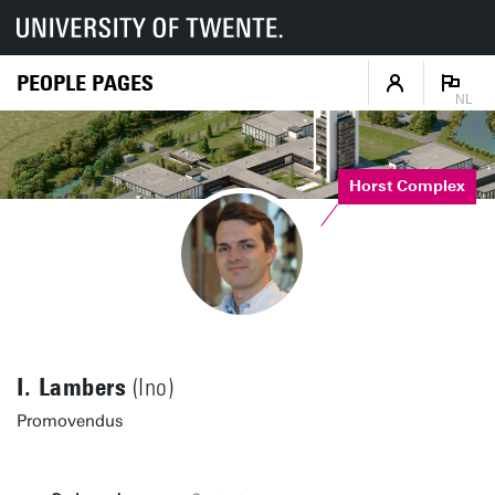
PEOPLE PAGES
NL
Horst Complex
I. Lambers
(Ino)
Promovendus