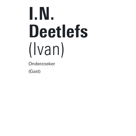
I.N.
Deetlefs
(Ivan)
Onderzoeker
(Gast)