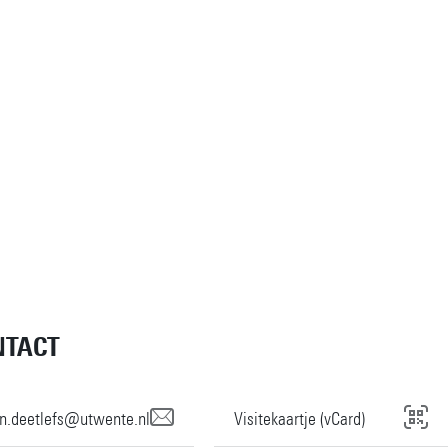
NTACT
an.deetlefs@utwente.nl
Visitekaartje (vCard)