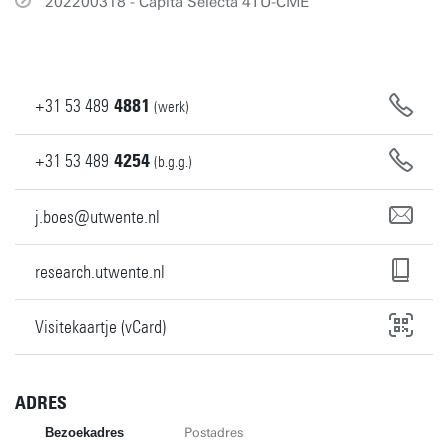
202200318 - Capita Selecta 4TU-CME
+31
53
489
4881
(werk)
+31
53
489
4254
(b.g.g.)
j.boes@utwente.nl
research.utwente.nl
Visitekaartje (vCard)
ADRES
Bezoekadres
Postadres